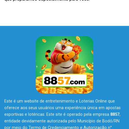
Este é um website de entretenimento e Loterias Online que
oferece aos seus usuários uma experiência única em apostas
esportivas e lotéricas. Este site é operado pela empresa
8857
,
entidade devidamente autorizada pelo Município de Bodó/RN
por meio do Termo de Credenciamento e Autorização n°