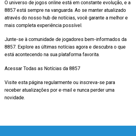
O universo de jogos online está em constante evolução, e a
8857 está sempre na vanguarda. Ao se manter atualizado
através do nosso hub de notícias, você garante a melhor e
mais completa experiência possível.
Junte-se à comunidade de jogadores bem-informados da
8857. Explore as últimas notícias agora e descubra o que
está acontecendo na sua plataforma favorita.
Acessar Todas as Notícias da 8857
Visite esta página regularmente ou inscreva-se para
receber atualizações por e-mail e nunca perder uma
novidade.