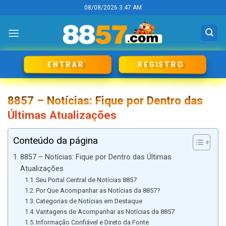
Skip
08/08/2026 3:47 AM
to
content
REGISTRO
ENTRAR
8857 – Notícias: Fique por Dentro das
Últimas Atualizações
Conteúdo da página
8857 – Notícias: Fique por Dentro das Últimas
Atualizações
Seu Portal Central de Notícias 8857
Por Que Acompanhar as Notícias da 8857?
Categorias de Notícias em Destaque
Vantagens de Acompanhar as Notícias da 8857
Informação Confiável e Direto da Fonte