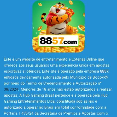
Este é um website de entretenimento e Loterias Online que
oferece aos seus usuários uma experiência única em apostas
esportivas e lotéricas. Este site é operado pela empresa
8857
,
entidade devidamente autorizada pelo Município de Bodó/RN
por meio do Termo de Credenciamento e Autorização n°
38/2024
. Menores de 18 anos não estão autorizados a realizar
apostas. A Hub Gaming Brasil pertence e é operada pela Hub
Gaming Entretenimentos Ltda, constituída sob as leis e
autorizado a operar no Brasil em total conformidade com a
Portaria 1.475/24 da Secretaria de Prêmios e Apostas com o