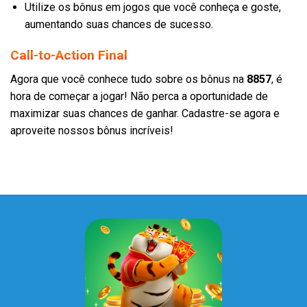
Utilize os bônus em jogos que você conheça e goste,
aumentando suas chances de sucesso.
Call-to-Action Final
Agora que você conhece tudo sobre os bônus na
8857
, é
hora de começar a jogar! Não perca a oportunidade de
maximizar suas chances de ganhar. Cadastre-se agora e
aproveite nossos bônus incríveis!