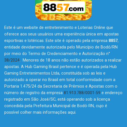
Este é um website de entretenimento e Loterias Online que
oferece aos seus usuários uma experiência única em apostas
esportivas e lotéricas. Este site é operado pela empresa
8857
,
entidade devidamente autorizada pelo Município de Bodó/RN
por meio do Termo de Credenciamento e Autorização n°
38/2024
. Menores de 18 anos não estão autorizados a realizar
apostas. A Hub Gaming Brasil pertence e é operada pela Hub
Gaming Entretenimentos Ltda, constituída sob as leis e
autorizado a operar no Brasil em total conformidade com a
Portaria 1.475/24 da Secretaria de Prêmios e Apostas com o
número de registro da empresa
81.913.788/0001-59
e endereço
registrado em São José/SC, está operando sob a licença
concedida pela Prefeitura Municipal de Bodó-RN, cujo é
possível colher mais informações
aqui
.