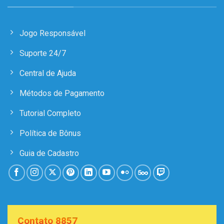
Jogo Responsável
Suporte 24/7
Central de Ajuda
Métodos de Pagamento
Tutorial Completo
Política de Bônus
Guia de Cadastro
Contato 8857